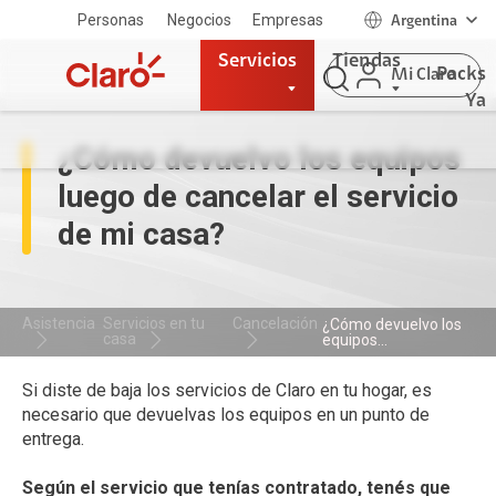
Personas
Negocios
Empresas
Argentina
Servicios
Tiendas
Packs
Mi Claro
Ya
¿Cómo devuelvo los equipos
luego de cancelar el servicio
de mi casa?
Asistencia
Servicios en tu
Cancelación
¿Cómo devuelvo los
casa
equipos...
Si diste de baja los servicios de Claro en tu hogar, es
necesario que devuelvas los equipos en un punto de
entrega.
Según el servicio que tenías contratado, tenés que