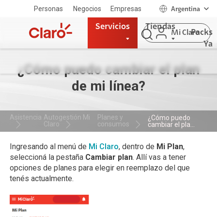
Personas
Negocios
Empresas
Argentina
Servicios
Tiendas
Packs
Mi Claro
Ya
¿Cómo puedo cambiar el plan
de mi línea?
Asistencia
Autogestión Mi
Planes y
¿Cómo puedo
Claro
consumos
cambiar el pla...
Ingresando al menú de
Mi Claro
, dentro de
Mi Plan
,
seleccioná la pestaña
Cambiar plan
. Allí vas a tener
opciones de planes para elegir en reemplazo del que
tenés actualmente.