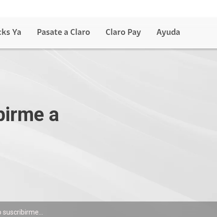
cks Ya
Pasate a Claro
Claro Pay
Ayuda
birme a
 suscribirme...