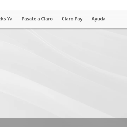
cks Ya
Pasate a Claro
Claro Pay
Ayuda