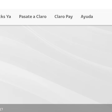
cks Ya
Pasate a Claro
Claro Pay
Ayuda
X?