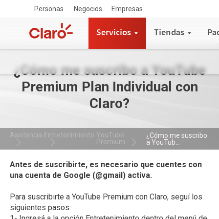
Personas
Negocios
Empresas
Servicios
Tiendas
Pa
¿Cómo me suscribo a YouTube
Premium Plan Individual con
Claro?
Asistencia
Entretenimiento
YouTube
¿Cómo me suscribo
Premium
a YouTub...
Antes de suscribirte, es necesario que cuentes con
una cuenta de Google (@gmail) activa.
Para suscribirte a YouTube Premium con Claro, seguí los
siguientes pasos:
1- Ingresá a la opción Entretenimiento dentro del menú de