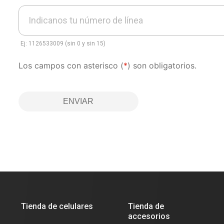
Indicanos tu número de línea
Ej: 1126533009 (sin 0 y sin 15)
Los campos con asterisco (
*
) son obligatorios.
ENVIAR
Tienda de celulares
Tienda de
accesorios