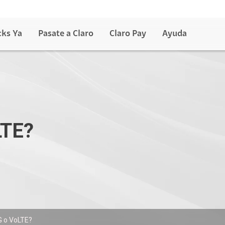
cks Ya
Pasate a Claro
Claro Pay
Ayuda
LTE?
G o VoLTE?