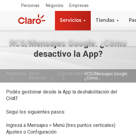
Personas
Negocios
Empresas
Servicios
Tiendas
Pa
RCS/Mensajes Google: ¿Cómo
desactivo la App?
Asistencia
Otros
Conectividad
RCS/Mensajes Google:
Servicios
¿Cómo...
Podés gestionar desde la App la deshabilitación del
CHAT:
Seguí los siguientes pasos:
Ingresá a Mensajes > Menú (tres puntos verticales)
Ajustes o Configuración