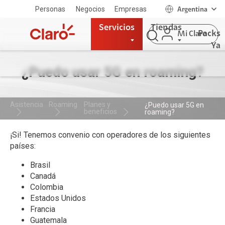
Personas
Negocios
Empresas
Argentina
Servicios
Tiendas
Packs
Mi Claro
Ya
¿Puedo usar 5G en roaming?
Asistencia
Roaming
Planes y
¿Puedo usar 5G en
beneficios
roaming?
¡Si! Tenemos convenio con operadores de los siguientes
países:
Brasil
Canadá
Colombia
Estados Unidos
Francia
Guatemala