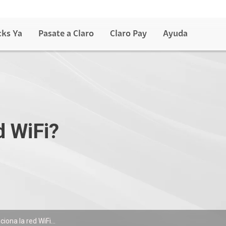
cks Ya
Pasate a Claro
Claro Pay
Ayuda
d WiFi?
ona la red WiFi...