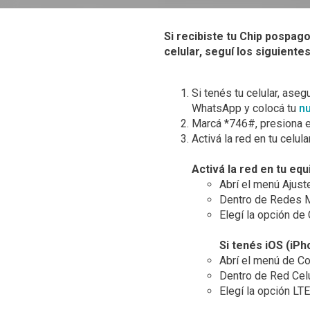
Si recibiste tu Chip pospag
celular, seguí los siguiente
Si tenés tu celular, ase
WhatsApp y colocá tu
nu
Marcá *746#, presiona el
Activá la red en tu celular
Activá la red en tu equ
Abrí el menú Ajust
Dentro de Redes M
Elegí la opción de
Si tenés iOS (iPh
Abrí el menú de Co
Dentro de Red Cel
Elegí la opción LTE