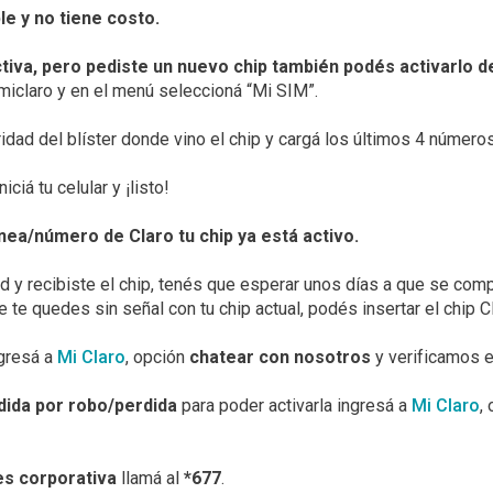
le y no tiene costo.
activa, pero pediste un nuevo chip también podés activarlo d
miclaro y en el menú seleccioná “Mi SIM”.
dad del blíster donde vino el chip y cargá los últimos 4 números
iciá tu celular y ¡listo!
ínea/número de Claro tu chip ya está activo.
dad y recibiste el chip, tenés que esperar unos días a que se com
e te quedes sin señal con tu chip actual, podés insertar el chip C
ngresá a
Mi Claro
, opción
chatear con nosotros
y verificamos e
ndida por robo/perdida
para poder activarla ingresá a
Mi Claro
,
 es corporativa
llamá al
*677
.