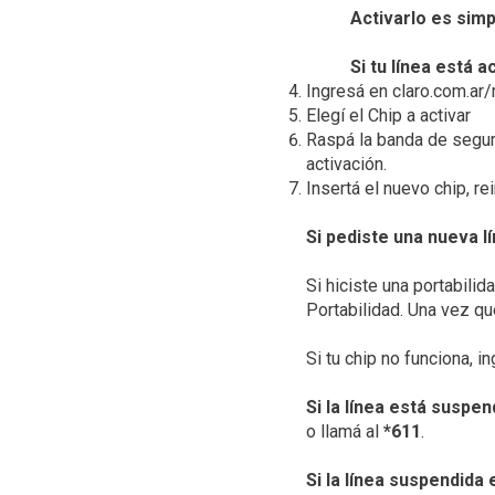
Activarlo es simp
Si tu línea está 
Ingresá en claro.com.ar/
Elegí el Chip a activar
Raspá la banda de seguri
activación.
Insertá el nuevo chip, rein
Si pediste una nueva l
Si hiciste una portabili
Portabilidad. Una vez qu
Si tu chip no funciona, i
Si la línea está suspe
o llamá al
*611
.
Si la línea suspendida