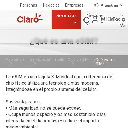
Personas
Negocios
Empresas
Argentina
Servicios
Tiendas
Packs
Mi Claro
Ya
¿Qué es una eSIM?
Asistencia
Servicios en tu celu
Chip y eSIM
¿Qué es una
eSIM?
La
eSIM
es una tarjeta SIM virtual que a diferencia del
chip físico utiliza una tecnología más moderna,
integrándose en el propio sistema del celular.
Sus ventajas son:
• Más seguridad: no se puede extraer.
• Ocupa menos espacio y es más sostenible: está
integrada en el dispositivo y reduce el impacto
medioambiental.