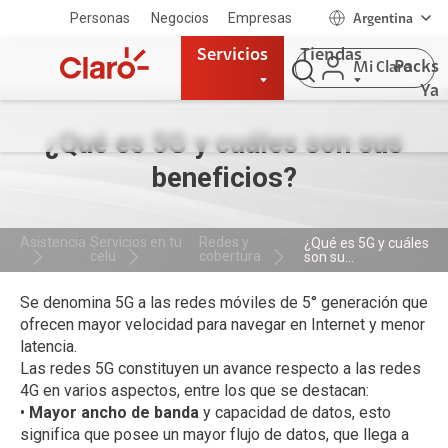
Personas
Negocios
Empresas
Argentina
Servicios
Tiendas
Packs
Mi Claro
Ya
¿Qué es 5G y cuáles son sus
beneficios?
Asistencia
Servicios en tu
Redes y
¿Qué es 5G y cuáles
celu
cobertura
son su...
Se denomina 5G a las redes móviles de 5° generación que
ofrecen mayor velocidad para navegar en Internet y menor
latencia.
Las redes 5G constituyen un avance respecto a las redes
4G en varios aspectos, entre los que se destacan:
•
Mayor ancho de banda
y capacidad de datos, esto
significa que posee un mayor flujo de datos, que llega a