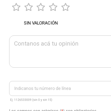
SIN VALORACIÓN
Contanos acá tu opinión
Indicanos tu número de línea
Ej: 1126533009 (sin 0 y sin 15)
Los campos con asterisco (
*
) son obligatorios.