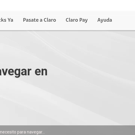
cks Ya
Pasate a Claro
Claro Pay
Ayuda
avegar en
necesito para navegar...