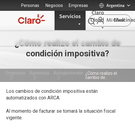
Personas
Negocios
Empresas
Argentina
Claro
Servicios
Cloud
Multinac
Mi Claro
¿Cómo realizo el cambio de
condición impositiva?
Empresas
Asistencia
Autogestionate
¿Cómo realizo el
cambio de...
Los cambios de condición impositiva están
automatizados con ARCA.
Al momento de facturar se tomará la situación fiscal
vigente.