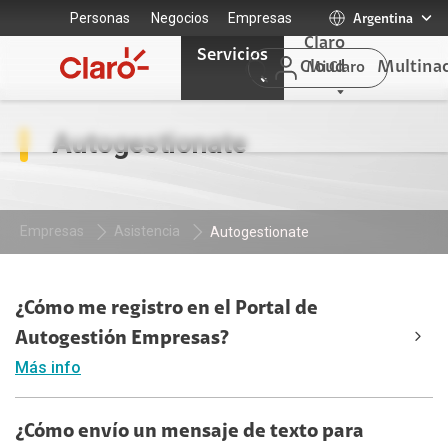
Personas
Negocios
Empresas
Argentina
Claro
Servicios
Cloud
Multinac
Mi Claro
Autogestionate
Empresas
Asistencia
Autogestionate
¿Cómo me registro en el Portal de
Autogestión Empresas?
Más info
¿Cómo envío un mensaje de texto para