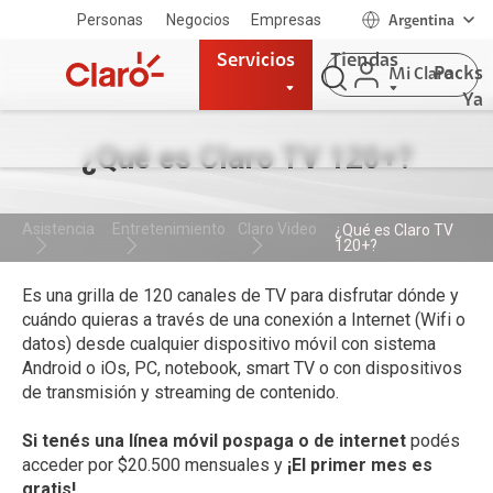
Personas
Negocios
Empresas
Argentina
Servicios
Tiendas
Packs
Mi Claro
Ya
¿Qué es Claro TV 120+?
Asistencia
Entretenimiento
Claro Video
¿Qué es Claro TV
120+?
Es una grilla de 120 canales de TV para disfrutar dónde y
cuándo quieras a través de una conexión a Internet (Wifi o
datos) desde cualquier dispositivo móvil con sistema
Android o iOs, PC, notebook, smart TV o con dispositivos
de transmisión y streaming de contenido.
Si tenés una línea móvil pospaga o de internet
podés
acceder por $20.500 mensuales y
¡El primer mes es
gratis!