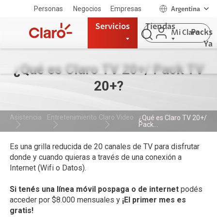
Personas
Negocios
Empresas
Argentina
Servicios
Tiendas
Packs
Mi Claro
Ya
¿Qué es Claro TV 20+/ Pack TV
20+?
Asistencia
Entretenimiento
Claro Video
¿Qué es Claro TV 20+/
Pack...
Es una grilla reducida de 20 canales de TV para disfrutar
donde y cuando quieras a través de una conexión a
Internet (Wifi o Datos).
Si tenés una línea móvil pospaga o de internet
podés
acceder por $8.000 mensuales y
¡El primer mes es
gratis!