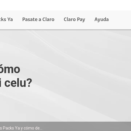
cks Ya
Pasate a Claro
Claro Pay
Ayuda
cómo
 celu?
s Packs Ya y cómo de...