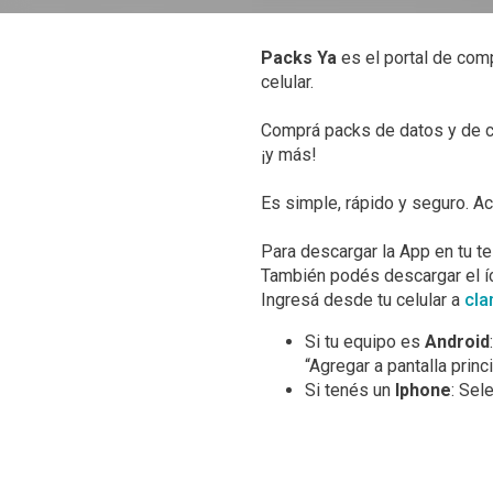
Packs Ya
es el portal de com
celular.
Comprá packs de datos y de con
¡y más!
Es simple, rápido y seguro. 
Para descargar la App en tu t
También podés descargar el íc
Ingresá desde tu celular a
cla
Si tu equipo es
Android
“Agregar a pantalla princi
Si tenés un
Iphone
: Sel