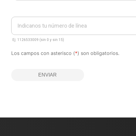
Indicanos tu número de línea
Ej: 1126533009 (sin 0 y sin 15)
Los campos con asterisco (
*
) son obligatorios.
ENVIAR