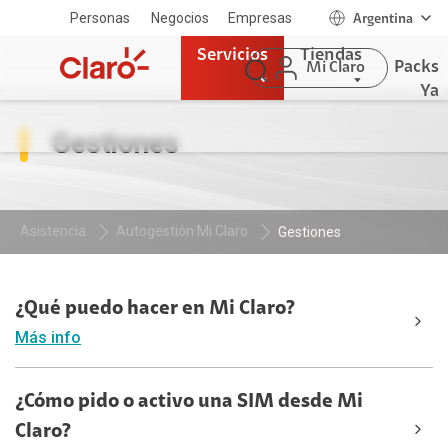
Personas
Negocios
Empresas
Argentina
Servicios
Tiendas
Packs
Mi Claro
Ya
Gestiones
Asistencia
Autogestión Mi Claro
Gestiones
¿Qué puedo hacer en Mi Claro?
Más info
¿Cómo pido o activo una SIM desde Mi
Claro?