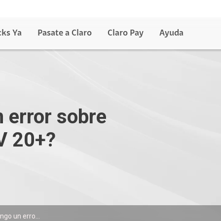
cks Ya
Pasate a Claro
Claro Pay
Ayuda
 error sobre
V 20+?
ngo un erro...